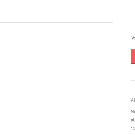
V
A
Ne
ab
1