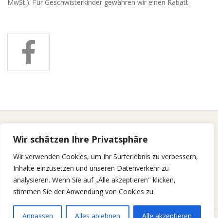
MwSt.). Für Geschwisterkinder gewähren wir einen Rabatt.
Wir schätzen Ihre Privatsphäre
Ballettunterricht findet bei uns ganz klassisch mit
Wir verwenden Cookies, um Ihr Surferlebnis zu verbessern,
Klavierbegleitung statt.
Inhalte einzusetzen und unseren Datenverkehr zu
analysieren. Wenn Sie auf „Alle akzeptieren" klicken,
stimmen Sie der Anwendung von Cookies zu.
Anpassen
Alles ablehnen
Alle akzeptieren