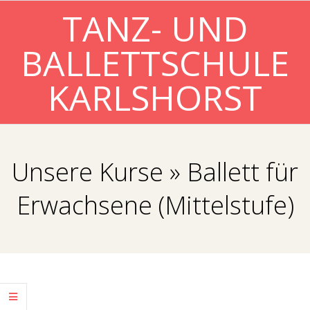
Skip
TANZ- UND
to
BALLETTSCHULE
content
KARLSHORST
Primary
Navigation
Unsere Kurse »
Ballett für
Menu
Erwachsene (Mittelstufe)